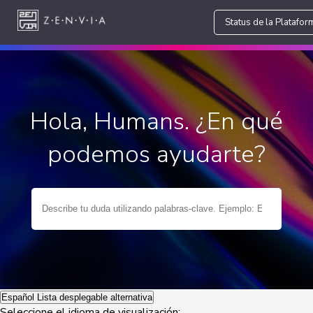
Status de la Platafor
Hola, Humans. ¿En qué
podemos ayudarte?
Español
Lista desplegable alternativa
Seleccione el idioma de visualización: