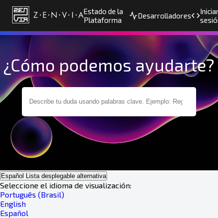
Estado de la
Inicia
Desarrolladores
Plataforma
sesió
¿Cómo podemos ayudarte?
Español
Lista desplegable alternativa
Seleccione el idioma de visualización:
Português (Brasil)
English
Español