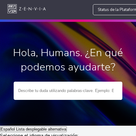
Status de la Platafor
Hola, Humans. ¿En qué
podemos ayudarte?
Español
Lista desplegable alternativa
Seleccione el idioma de visualización: