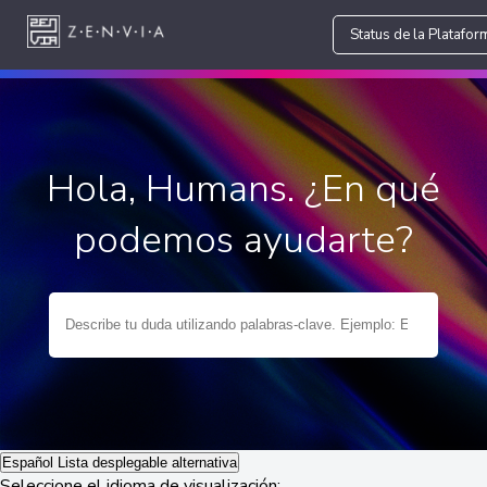
Status de la Platafor
Hola, Humans. ¿En qué
podemos ayudarte?
Español
Lista desplegable alternativa
Seleccione el idioma de visualización: