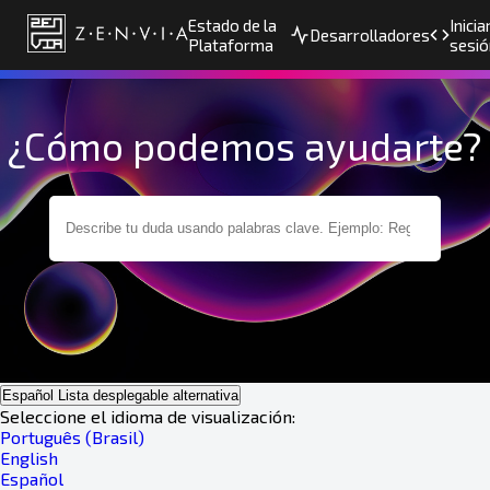
Estado de la
Inicia
Desarrolladores
Plataforma
sesió
¿Cómo podemos ayudarte?
Español
Lista desplegable alternativa
Seleccione el idioma de visualización:
Português (Brasil)
English
Español