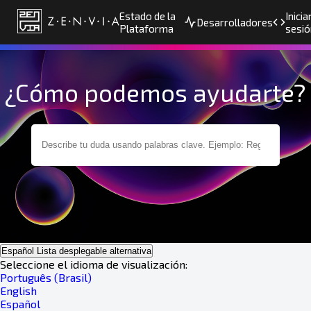
Estado de la
Inicia
Desarrolladores
Plataforma
sesió
¿Cómo podemos ayudarte?
Español
Lista desplegable alternativa
Seleccione el idioma de visualización:
Português (Brasil)
English
Español