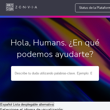
Status de la Platafor
Hola, Humans. ¿En qué
podemos ayudarte?
Español
Lista desplegable alternativa
Seleccione el idioma de visualización: