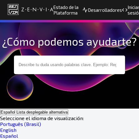
Estado de la
Inicia
Desarrolladores
Plataforma
sesió
¿Cómo podemos ayudarte?
Español
Lista desplegable alternativa
Seleccione el idioma de visualización:
Português (Brasil)
English
Español