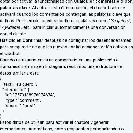
optar por activar la funcionalidad con
Cualquier comentario
o
Con
palabras clave
. Al activar esta última opción, el chatbot solo se
activará cuando los comentarios contengan las palabras clave que
definas. Por ejemplo, puedes configurar palabras como "
Yo quiero
",
"
Ayúdame
", etc., para iniciar automáticamente una conversación
con el cliente.
Haz clic en
Confirmar
después de configurar los desencadenantes
para asegurarte de que las nuevas configuraciones estén activas en
el chatbot.
Cuando un usuario envía un comentario en una publicación o
transmisión en vivo en Instagram, recibimos una estructura de
datos similar a esta:
{

  "text": "eu quero!",

  "interaction": {

    "id": "7573188976074674",

    "type": "comment",

    "source": "post"

  }

}
Estos datos se utilizan para activar el chatbot y generar
interacciones automáticas, como respuestas personalizadas o