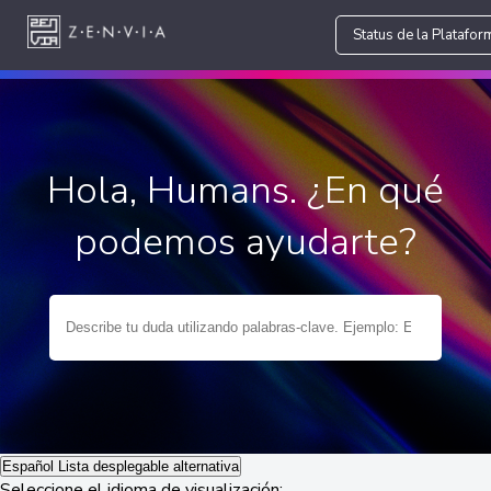
Status de la Platafor
Hola, Humans. ¿En qué
podemos ayudarte?
Español
Lista desplegable alternativa
Seleccione el idioma de visualización: