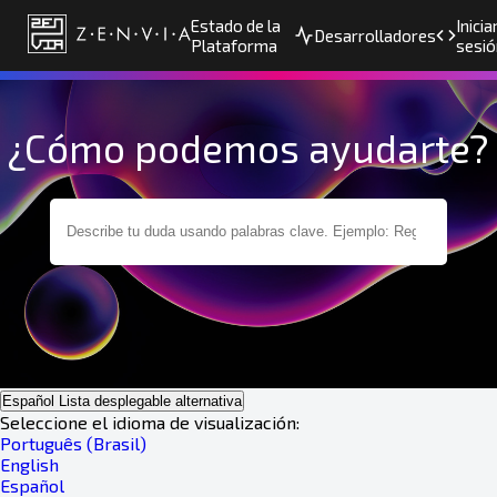
Estado de la
Inicia
Desarrolladores
Plataforma
sesió
¿Cómo podemos ayudarte?
Español
Lista desplegable alternativa
Seleccione el idioma de visualización:
Português (Brasil)
English
Español