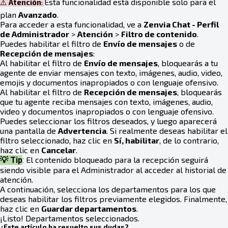
Esta funcionalidad está disponible solo para el
⚠️
Atención
:
plan
Avanzado
.
Para acceder a esta funcionalidad, ve a
Zenvia Chat - Perfil
de Administrador
>
Atención
>
Filtro de contenido
.
Puedes habilitar el filtro de
Envío de mensajes
o de
Recepción de mensajes
:
Al habilitar el filtro de
Envío de mensajes
, bloquearás a tu
agente de enviar mensajes con texto, imágenes, audio, video,
emojis y documentos inapropiados o con lenguaje ofensivo.
Al habilitar el filtro de
Recepción de mensajes
, bloquearás
que tu agente reciba mensajes con texto, imágenes, audio,
video y documentos inapropiados o con lenguaje ofensivo.
Puedes seleccionar los filtros deseados, y luego aparecerá
una pantalla de
Advertencia
. Si realmente deseas habilitar el
filtro seleccionado, haz clic en
Sí, habilitar
, de lo contrario,
haz clic en
Cancelar
.
El contenido bloqueado para la recepción seguirá
💡 Tip
:
siendo visible para el Administrador al acceder al historial de
atención.
A continuación, selecciona los departamentos para los que
deseas habilitar los filtros previamente elegidos. Finalmente,
haz clic en
Guardar departamentos
.
¡Listo! Departamentos seleccionados.
¿Este artículo ha resuelto sus dudas?