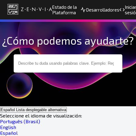
Estado de la
Inicia
Desarrolladores
Plataforma
sesió
¿Cómo podemos ayudarte?
Español
Lista desplegable alternativa
Seleccione el idioma de visualización:
Português (Brasil)
English
Español