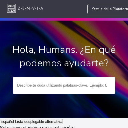
Status de la Platafor
Hola, Humans. ¿En qué
podemos ayudarte?
Español
Lista desplegable alternativa
Seleccione el idioma de visualización: