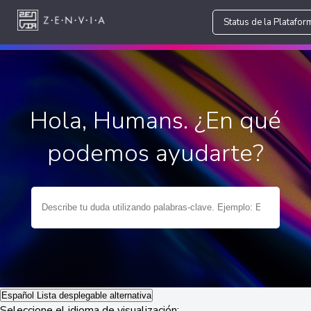
Status de la Platafor
Hola, Humans. ¿En qué
podemos ayudarte?
Español
Lista desplegable alternativa
Seleccione el idioma de visualización: