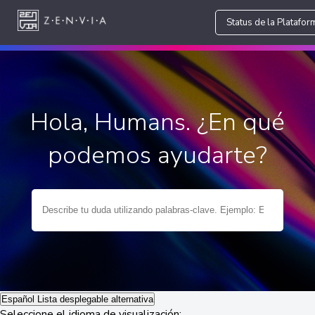
Status de la Platafor
Hola, Humans. ¿En qué
podemos ayudarte?
Español
Lista desplegable alternativa
Seleccione el idioma de visualización: