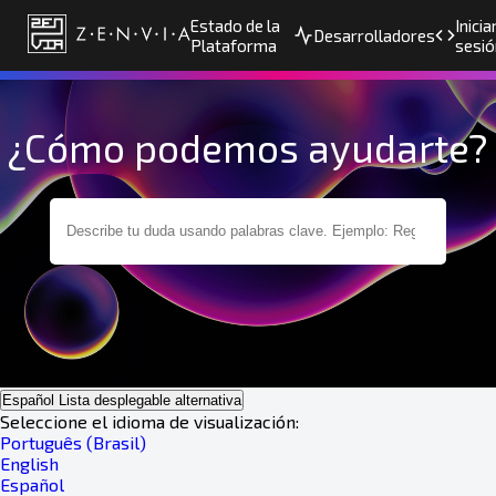
Estado de la
Inicia
Desarrolladores
Plataforma
sesió
¿Cómo podemos ayudarte?
Español
Lista desplegable alternativa
Seleccione el idioma de visualización:
Português (Brasil)
English
Español