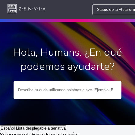
Status de la Platafor
Hola, Humans. ¿En qué
podemos ayudarte?
Español
Lista desplegable alternativa
Seleccione el idioma de visualización: