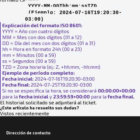
YYYY-MM-DDThh:mm:ssTZD
(Ejemplo: 2024-07-16T19:20:30-
03:00)
Explicación del formato ISO 8601:
YYYY = Año con cuatro dígitos
MM = Mes con dos dígitos (01 a 12)
DD = Día del mes con dos dígitos (01 a 31)
hh = Hora en formato 24h (00 a 23)
mm = Minutos (00 a 59)
ss = Segundos (00 a 59)
TZD = Zona horaria (ej.: Z, +hh:mm, -hh:mm)
Ejemplo de período completo:
Fecha inicial:
2024-07-16T19:20:30-03:00
Fecha final:
2024-07-25T19:20:30-03:00
Si no se especifica la hora, se considerará
00:00:00+00:00
para la
fecha inicial
y
23:59:59+00:00
para la
fecha final.
El historial solicitado se adjuntará al ticket.
¿Este artículo ha resuelto sus dudas?
Vistos recientemente
Dirección de contacto