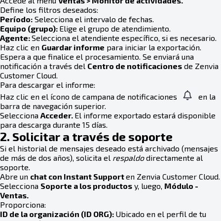
Accede al menú
Ventas
> Monitor de actividades.
Define los filtros deseados:
Período:
Selecciona el intervalo de fechas.
Equipo (grupo):
Elige el grupo de atendimiento.
Agente:
Selecciona el atendiente específico, si es necesario.
Haz clic en
Guardar informe
para iniciar la exportación.
Espera a que finalice el procesamiento. Se enviará una
notificación a través del
Centro de notificaciones
de Zenvia
Customer Cloud.
Para descargar el informe:
Haz clic en el ícono de campana de notificaciones
en la
barra de navegación superior.
Selecciona
Acceder.
El informe exportado estará disponible
para descarga durante 15 días.
2. Solicitar a través de soporte
Si el historial de mensajes deseado está archivado (mensajes
de más de dos años), solicita el
respaldo
directamente al
soporte.
Abre un
chat con
Instant Support
en Zenvia Customer Cloud.
Selecciona
Soporte a los productos
y, luego,
Módulo -
Ventas.
Proporciona:
ID de la organización (ID ORG):
Ubicado en el perfil de tu