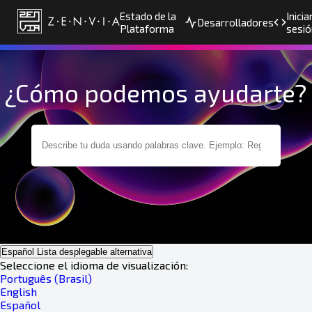
Estado de la
Inicia
Desarrolladores
Plataforma
sesió
¿Cómo podemos ayudarte?
Español
Lista desplegable alternativa
Seleccione el idioma de visualización:
Português (Brasil)
English
Español