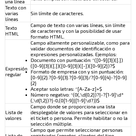
una línea
Texto con
varias
Sin límite de caracteres.
líneas
Campo de texto con varias líneas, sin límite
Texto
de caracteres y con la posibilidad de usar
HTML
formato HTML.
Campo altamente personalizable, como para
validar documentos de identificación o
expresiones personalizadas. Ejemplos:
Documento con puntuación: ^([0-9]{3})([.])
([0-9]{3})([.])([0-9]{3})([-])([0-9]{2})?$
Expresión
Formato de empresa con y sin puntuación:
regular
[0-9]{2}.?[0-9]{3}.?[0-9]{3}/?[0-9]{4}-?[0-9]
{2}
Aceptar solo letras: ^[A-Za-z]+$
Número negativo: ^(0(,\d{0,2})?|-?[1-9]\d*
(,\d{1,2})?|-0,(0[1-9]|[1-9]\d?))$
Campo donde se proporciona una lista
Lista de
desplegable de valores para seleccionar en
valores
el ticket o persona. Permite habilitar o no la
selección múltiple.
Campo que permite seleccionar personas
Lista de
registradas (agentes, clientes del tipo