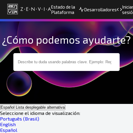
Estado de la
Inicia
Desarrolladores
Plataforma
sesió
¿Cómo podemos ayudarte?
Español
Lista desplegable alternativa
Seleccione el idioma de visualización:
Português (Brasil)
English
Español