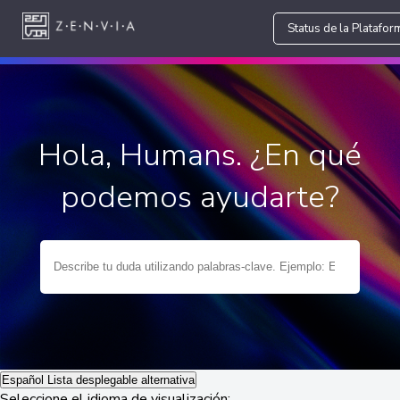
Status de la Platafor
Hola, Humans. ¿En qué
podemos ayudarte?
Español
Lista desplegable alternativa
Seleccione el idioma de visualización: