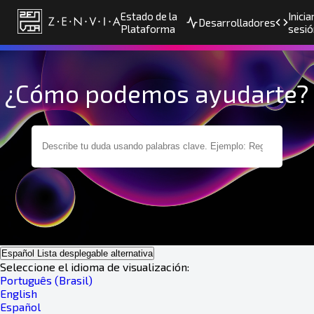
Estado de la
Inicia
Desarrolladores
Plataforma
sesió
¿Cómo podemos ayudarte?
Español
Lista desplegable alternativa
Seleccione el idioma de visualización:
Português (Brasil)
English
Español