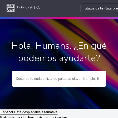
Status de la Platafor
Hola, Humans. ¿En qué
podemos ayudarte?
Español
Lista desplegable alternativa
Seleccione el idioma de visualización: