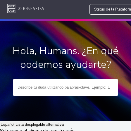
Status de la Platafor
Hola, Humans. ¿En qué
podemos ayudarte?
Español
Lista desplegable alternativa
Seleccione el idioma de visualización: