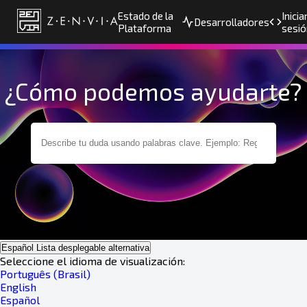
Estado de la
Inicia
Desarrolladores
Plataforma
sesió
¿Cómo podemos ayudarte?
Español
Lista desplegable alternativa
Seleccione el idioma de visualización:
Português (Brasil)
English
Español