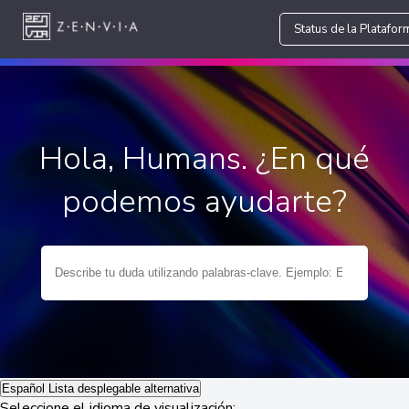
Status de la Platafor
Hola, Humans. ¿En qué
podemos ayudarte?
Español
Lista desplegable alternativa
Seleccione el idioma de visualización: