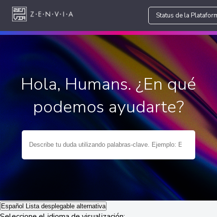
Status de la Platafor
Hola, Humans. ¿En qué
podemos ayudarte?
Español
Lista desplegable alternativa
Seleccione el idioma de visualización: