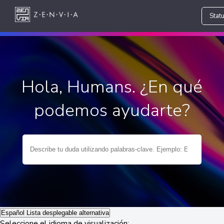
Stat
Hola, Humans. ¿En qué
podemos ayudarte?
Español
Lista desplegable alternativa
Seleccione el idioma de visualización: