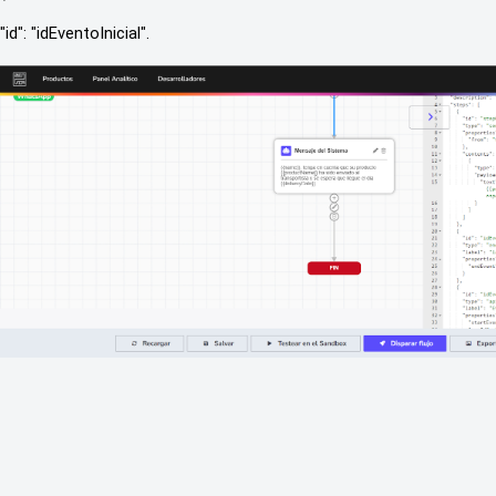
"id": "idEventoInicial".