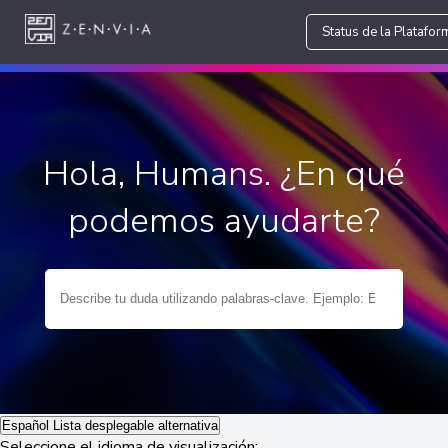
Status de la Platafor
Hola, Humans. ¿En qué
podemos ayudarte?
Español
Lista desplegable alternativa
Seleccione el idioma de visualización: